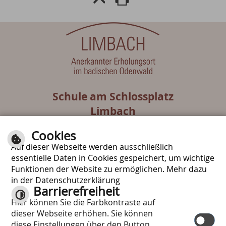
Schule am Schlossplatz
Limbach
Muckentaler Straße 8
Cookies
74838 Limbach
Auf dieser Webseite werden ausschließlich
Tel.: 06287-9287130
essentielle Daten in Cookies gespeichert, um wichtige
Funktionen der Website zu ermöglichen. Mehr dazu
E-Mail schreiben
in der Datenschutzerklärung
Barrierefreiheit
Kontrast
Inhalt
Impressum
Hier können Sie die Farbkontraste auf
Datenschutzerklärung
dieser Webseite erhöhen. Sie können
Barrierefreiheit
diese Einstellungen über den Button