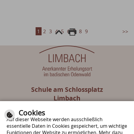
1
2
3
4
5
6
7
8
9
Schule am Schlossplatz
Limbach
Muckentaler Straße 8
Cookies
74838 Limbach
Auf dieser Webseite werden ausschließlich
Tel.: 06287-9287130
essentielle Daten in Cookies gespeichert, um wichtige
Funktionen der Website zu ermöglichen. Mehr dazu